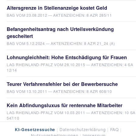
Altersgrenze in Stellenanzeige kostet Geld
BAG VOM 23.08.2012 — AKTENZEICHEN: 8 AZR 285/11
Befangenheitsantrag nach Urteilsverkündung
gescheitert
BAG VOM 5.12.2024 — AKTENZEICHEN: 8 AZR 21_24 (A)
Lohnungleichheit: Hohe Entschädigung für Frauen
LAG RHEINLAND-PFALZ VOM 28.10.2015 — AKTENZEICHEN: 4 SA
12/14
Teurer Verfahrensfehler bei der Bewerbersuche
BAG VOM 13.10.2011 — AKTENZEICHEN: 8 AZR 608/10
Kein Abfindungsluxus für rentennahe Mitarbeiter
LAG RHEINLAND-PFALZ VOM 10.03.2011 — AKTENZEICHEN: 10 SA
547/10
|
Datenschutzerklärung
|
FAQ
|
KI-Gesetzessuche
Nutzungsbedingungen
|
Impressum