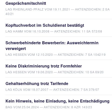
Gesprächsmitschnitt
LAG RHEINLAND-PFALZ VOM 19.11.2021 — AKTENZEICHEN: 2 SA
40/21
Kopftuchverbot im Schuldienst bestätigt
LAG HAMM VOM 16.10.2008 — AKTENZEICHEN: 11 SA 572/08
Schwerbehinderte Bewerberin: Ausweichtermin
verweigert
LAG HESSEN VOM 12.10.2020 — AKTENZEICHEN: 7 SA 1042/19
Keine Diskriminierung trotz Formfehler
LAG HESSEN VOM 19.06.2020 — AKTENZEICHEN: 10 SA 69/20
Gehaltserhöhung trotz Tarifende
LAG KÖLN VOM 18.07.2007 — AKTENZEICHEN: 7 SA 379/07
Kein Hinweis, keine Einladung, keine Entschädigung
BAG VOM 25.04.2024 — AKTENZEICHEN: 8 AZR 143/23