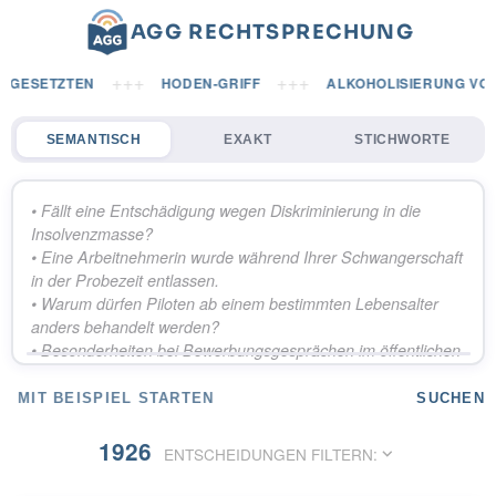
AGG RECHTSPRECHUNG
+++
+++
RGESETZTEN
HODEN-GRIFF
ALKOHOLISIERUNG VOR
SEMANTISCH
EXAKT
STICHWORTE
MIT BEISPIEL STARTEN
SUCHEN
1926
keyboard_arrow_down
ENTSCHEIDUNGEN FILTERN: